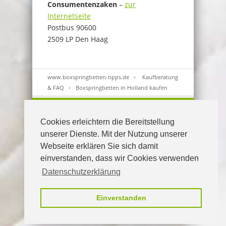
Consumentenzaken
–
zur
Internetseite
Postbus 90600
2509 LP Den Haag
www.boxspringbetten-tipps.de
Kaufberatung
& FAQ
Boxspringbetten in Holland kaufen
Cookies erleichtern die Bereitstellung
unserer Dienste. Mit der Nutzung unserer
Webseite erklären Sie sich damit
www.boxspringbetten-tipps.de
einverstanden, dass wir Cookies verwenden
Datenschutzerklärung
Einverstanden
© Copyright 2026 boxspringbetten-tipps.de |
Datenschutz
|
Impressum
|
Hersteller-Login